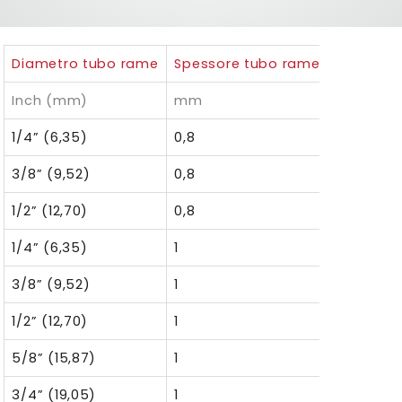
Diametro tubo rame
Spessore tubo rame
Sp nom g
Inch (mm)
mm
1/4” (6,35)
0,8
6
3/8” (9,52)
0,8
6
1/2” (12,70)
0,8
6
1/4” (6,35)
1
6
3/8” (9,52)
1
6
1/2” (12,70)
1
6
5/8” (15,87)
1
–
3/4” (19,05)
1
–