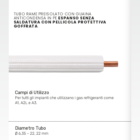
TUBO RAME PREISOLATO CON GUAINA
T
ANTICONDENSA IN PE
ESPANSO SENZA
A
SALDATURA CON PELLICOLA PROTETTIVA
F
GOFFRATA
.
Campi di Utilizzo
C
Per tutti gli impianti che utilizzano i gas refrigeranti come
P
A1, A2L e A3.
A
Diametro Tubo
D
Ø 6,35 – 22, 22 mm
Ø