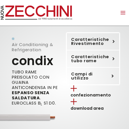
Vai
al
contenuto
Caratteristiche
Rivestimento
Air Conditioning &
Refrigeration
condix
Caratteristiche
tubo rame
TUBO RAME
Campi di
PREISOLATO CON
utilizzo
GUAINA
ANTICONDENSA IN PE
ESPANSO SENZA
confezionamento
SALDATURA
.
EUROCLASS B
S1 D0.
L
download area