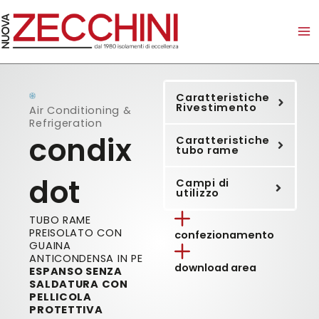
Vai
al
contenuto
Caratteristiche
Rivestimento
Air Conditioning &
Refrigeration
condix
Caratteristiche
tubo rame
dot
Campi di
utilizzo
TUBO RAME
PREISOLATO CON
confezionamento
GUAINA
ANTICONDENSA IN PE
download area
ESPANSO SENZA
SALDATURA CON
PELLICOLA
PROTETTIVA