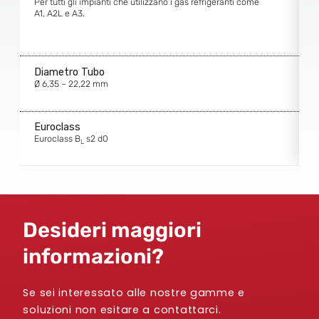
Per tutti gli impianti che utilizzano i gas refrigeranti come
P
A1, A2L e A3.
A
Diametro Tubo
D
Ø 6,35 – 22,22 mm
Ø
Euroclass
E
Euroclass B
s2 d0
E
L
Desideri maggiori
informazioni?
Se sei interessato alle nostre gamme e
soluzioni non esitare a contattarci.