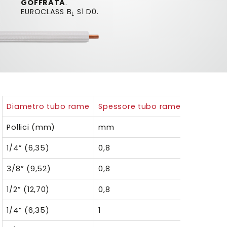
GOFFRATA
.
EUROCLASS B
S1 D0.
L
Diametro tubo rame
Spessore tubo rame
Sp nom g
Pollici (mm)
mm
mm
1/4” (6,35)
0,8
6
3/8” (9,52)
0,8
6
1/2” (12,70)
0,8
6
1/4” (6,35)
1
6