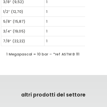
3/8” (9,52)
1
6
1/2” (12,70)
1
6
5/8” (15,87)
1
9
3/4” (19,05)
1
9
7/8” (22,22)
1
9
1 Megapascal = 10 bar – *ref ASTM B 111
altri prodotti del settore