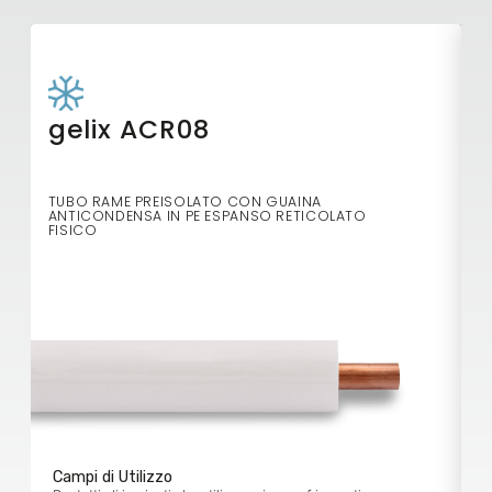
gelix ACR08
TUBO RAME PREISOLATO CON GUAINA
T
ANTICONDENSA IN PE ESPANSO RETICOLATO
A
FISICO
Campi di Utilizzo
C